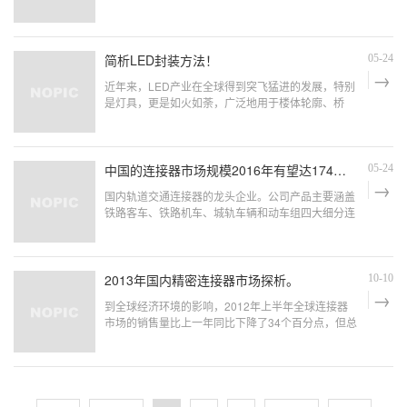
完成产业升级的必要性
简析LED封装方法！
05-24
近年来，LED产业在全球得到突飞猛进的发展，特别
是灯具，更是如火如荼，广泛地用于楼体轮廓、桥
樑、广场等市政亮化工程。应运时代的发展趋势，专
业 LED连接器代理商广州浩隆电子刘工程师以其丰
富的经验，为大家讲解LED封装方法及运用领域。
中国的连接器市场规模2016年有望达174亿美元。
05-24
国内轨道交通连接器的龙头企业。公司产品主要涵盖
铁路客车、铁路机车、城轨车辆和动车组四大细分连
接器领域，并逐步向新能源（电动汽车和风电）、军
工和通讯连接器等新兴领域延伸。2010年公司轨道
交通连接器市占率19%,国内排名第一。
2013年国内精密连接器市场探析。
10-10
到全球经济环境的影响，2012年上半年全球连接器
市场的销售量比上一年同比下降了34个百分点，但总
体而言，由于此次的经济衰退要比前两次相对温和，
因此市场从2012年第四季度得到了好转