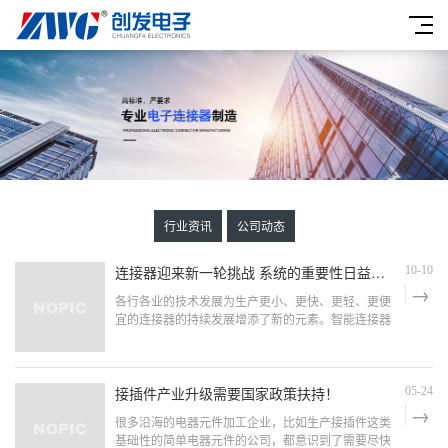
行业资讯
公司动态
连接器迎来新一轮挑战 系统的重要性日益提升
10-10
各行各业的技术发展为生产更小、更快、更轻、更便
宜的连接器的持续发展增添了新的元素。智能连接器
——今天的流行语试图找到将智能和电子设备集成到
普通无源连接器中的方法，以使它们更具互动性，并
为用户提供更多反馈。这里存在很多的挑战。
接插件产业升级需要国家政策扶持！
05-24
很多沿海的电器元件加工企业，比如生产接插件这类
基础性的简单电器元件的公司，都意识到了需要尽快