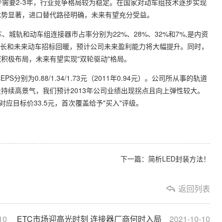
至少需要2-3年，行业竞争格局较为稳定。在国家对动车组技术逐步实现
优势显著，进口替代路径明确，未来有望充分受益。
轨和动车组连接器市占率分别为22%、28%、32%和7%,是内资
速增长和未来动车招标回暖，预计公司未来盈利能力将大幅提升。同时，
积极布局，未来有望实现"双轮驱动"格局。
别为0.88/1.34/1.73元（2011年0.94元）。公司所从事的轨道
持续高景气，我们预计2013年公司业绩出现拐点且向上弹性较大。
对应目标价33.5元，首次覆盖给予"买入"评级。
下一篇：简析LED封装方法！
返回列表
10
ETC市场迎高光时刻 连接器厂商何时入局
2021-10-10