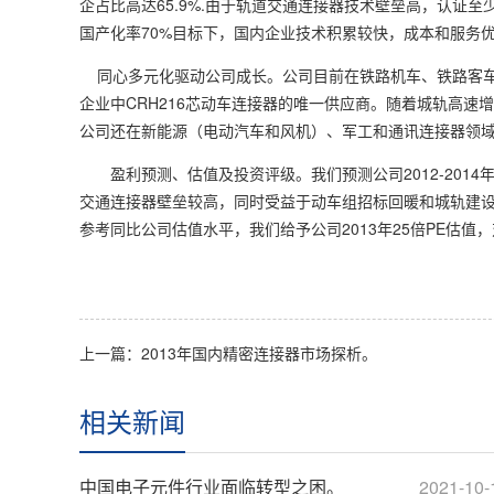
企占比高达65.9%.由于轨道交通连接器技术壁垒高，认证
国产化率70%目标下，国内企业技术积累较快，成本和服务
同心多元化驱动公司成长。公司目前在铁路机车、铁路客车、城
企业中CRH216芯动车连接器的唯一供应商。随着城轨高
公司还在新能源（电动汽车和风机）、军工和通讯连接器领域
盈利预测、估值及投资评级。我们预测公司2012-2014年EPS分
交通连接器壁垒较高，同时受益于动车组招标回暖和城轨建设
参考同比公司估值水平，我们给予公司2013年25倍PE估值，
上一篇：2013年国内精密连接器市场探析。
相关新闻
中国电子元件行业面临转型之困。
2021-10-